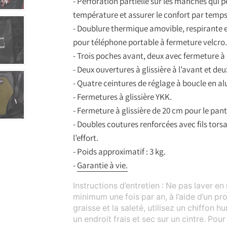
u
- Perforation partielle sur les manches qui pe
r
température et assurer le confort par temp
s
- Doublure thermique amovible, respirante e
.
pour téléphone portable à fermeture velcro
.
- Trois poches avant, deux avec fermeture à
.
- Deux ouvertures à glissière à l’avant et deux
- Quatre ceintures de réglage à boucle en 
- Fermetures à glissière YKK.
- Fermeture à glissière de 20 cm pour le pan
- Doubles coutures renforcées avec fils torsad
l’effort.
- Poids approximatif : 3 kg.
-
Garantie à vie.
Instructions d’entretien : Ne pas laver en 
minimum une fois par an, à l’aide d’un pro
graisse et la saleté, utilisez un chiffon
un endroit frais et sec sur un cintre. Pou