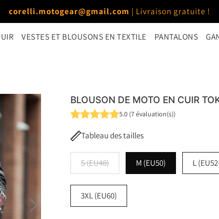
corelli.motogear@gmail.com
| Livraison gratuite !
CUIR
VESTES ET BLOUSONS EN TEXTILE
PANTALONS
GA
BLOUSON DE MOTO EN CUIR TO
5.0
(
7
évaluation(s)
)
Tableau des tailles
S (EU48)
M (EU50)
L (EU52
3XL (EU60)