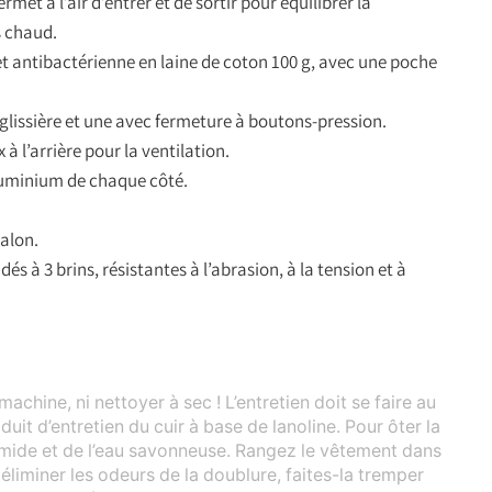
rmet à l’air d’entrer et de sortir pour équilibrer la
s chaud.
t antibactérienne en laine de coton 100 g, avec une poche
.
 glissière et une avec fermeture à boutons-pression.
 à l’arrière pour la ventilation.
aluminium de chaque côté.
talon.
és à 3 brins, résistantes à l’abrasion, à la tension et à
machine, ni nettoyer à sec ! L’entretien doit se faire au
duit d’entretien du cuir à base de lanoline. Pour ôter la
 humide et de l’eau savonneuse. Rangez le vêtement dans
r éliminer les odeurs de la doublure, faites-la tremper