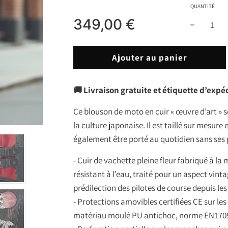
Prix
Prix
QUANTITÉ
réduit
régulier
349,00 €
C
Ajouter au panier
h
a
🚚 Livraison gratuite et étiquette d’expé
r
g
Ce blouson de moto en cuir « œuvre d’art » se
e
la culture japonaise. Il est taillé sur mesure
m
également être porté au quotidien sans ses
e
n
- Cuir de vachette pleine fleur fabriqué à la ma
t
résistant à l’eau, traité pour un aspect vinta
e
prédilection des pilotes de course depuis le
n
- Protections amovibles certifiées CE sur les
c
matériau moulé PU antichoc, norme EN170
o