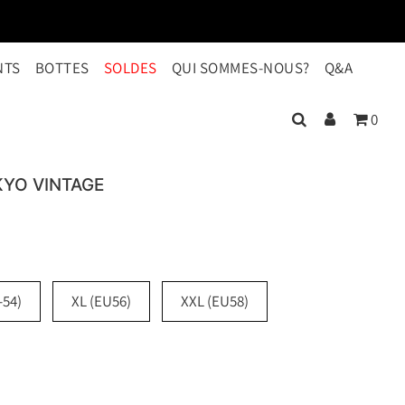
NTS
BOTTES
SOLDES
QUI SOMMES-NOUS?
Q&A
0
KYO VINTAGE
-54)
XL (EU56)
XXL (EU58)