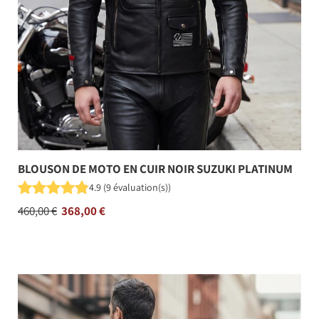
BLOUSON DE MOTO EN CUIR NOIR SUZUKI PLATINUM
4.9
(
9
évaluation(s)
)
Prix
460,00 €
368,00 €
régulier