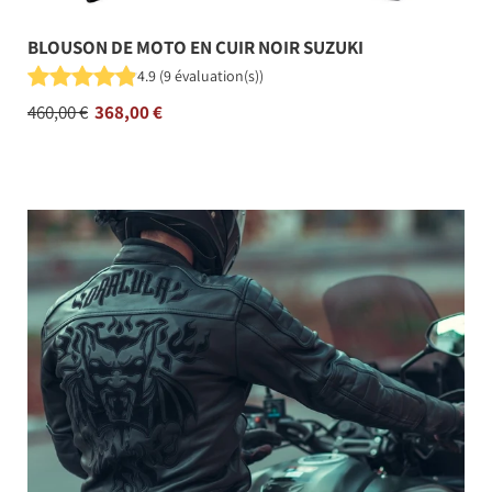
BLOUSON DE MOTO EN CUIR NOIR SUZUKI
4.9
(
9
évaluation(s)
)
Prix
460,00 €
368,00 €
régulier