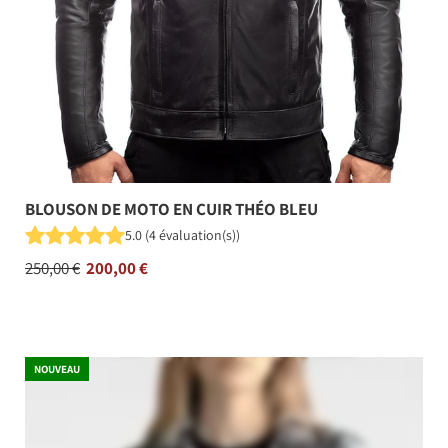
BLOUSON DE MOTO EN CUIR THÉO BLEU
5.0
(
4
évaluation(s)
)
Prix
250,00 €
200,00 €
régulier
NOUVEAU