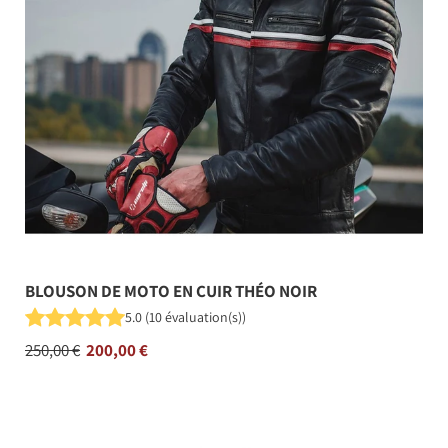
BLOUSON DE MOTO EN CUIR THÉO NOIR
5.0
(
10
évaluation(s)
)
Prix
250,00 €
200,00 €
régulier